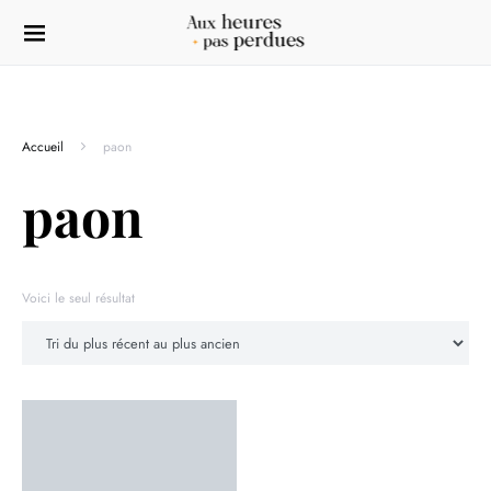
Accueil
paon
paon
Voici le seul résultat