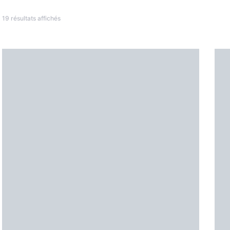
Trié du plus récent au plus ancien
19 résultats affichés