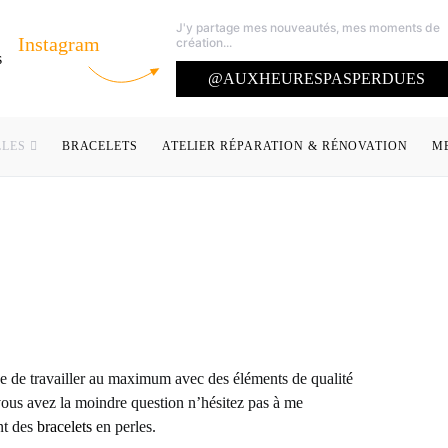
J'y partage mes nouveautés, mes moments de
Instagram
création...
@AUXHEURESPASPERDUES
LLES
BRACELETS
ATELIER RÉPARATION & RÉNOVATION
M
ye de travailler au maximum avec des éléments de qualité
vous avez la moindre question n’hésitez pas à me
nt des
bracelets
en perles.